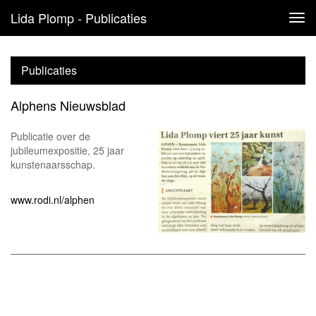
Lida Plomp - Publicaties
Tog
navi
Publicaties
Alphens Nieuwsblad
Publicatie over de
jubileumexpositie, 25 jaar
kunstenaarsschap.
www.rodi.nl/alphen